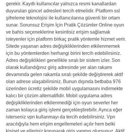
gerekir. Kayıtlı kullanıcılar yalnızca resmi kanallardan
duyurulan güncel adresleri tercih etmelidir. Platform ssl
şifreleme teknolojisi ile kullanıcılarına güvenli bir ortam
sunar. Sorunsuz Erişim İçin Pratik Çözümler Online oyun
ve bahis seçeneklerine kesintisiz erişim sağlamak
isteyenler için platform birkaç pratik yöntemle hizmet verir.
Sitede yaşanan adres değişikliklerinden etkilenmemek
için bu yöntemlerden herhangi birini tercih edebilirsiniz.
Adres değişiklikleri genellikle sıralı bir sistem izler. Son
olarak kullandığınız giriş adresinde yer alan rakamı
devamında gelen rakamla sıralı şekilde değiştirerek aktif
olan adrese ulaşabilirsiniz. Bunun dışında betbaba 976
üzerinden ücretiz şekilde mobil uygulamasını indirmekte
kalıcı bir çözüm alternatifidir. Mobil uygulama adres
değişikliklerinden etkilenmediği için oyun severler her
zaman kolayca giriş işlemi gerçekleştirebilir. Ayrıca eğer
isterseniz vpn kullanmayı da tercih edebilirsiniz. Vpn
aracılığıyla hem erişim engellemeleri açılır hem belki
kişisel ve elleriniz korunarak giriş yapmış olursunuz. Aktif