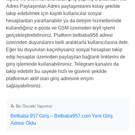
Adres Paylaşımları Adres paylaşımlarını kolay şekilde
takip edebilmek için kayıtlı kullanıcılar sosyal
hesaplardan yararlanabilir ya da iletişim hizmetlerinde
kullandığınız e-posta ve GSM üzerinden teyit işlemi
gerçekleştirebilirsiniz. Platform betbaba958 adresi
üzerinden duyurularını belli aralıklarla kullanıcılarına iletir.
Eğer bu duyuruları kaçırdıysanız sosyal hesapları takip
edip hesaplar üzerinden paylaşılan bağlantı linklerini de
giriş işleminde kullanabilirsiniz. Telegram kanalını da
takip edebilir bu sayede hızlı ve güvenli şekilde
platformun aktif olan giriş adresine erişim
sağlayabilirsiniz.
📝 Bir Önceki Yazımız:
Betbaba 957 Giriş – Betbaba957.com Yeni Giriş
Adresi Oldu